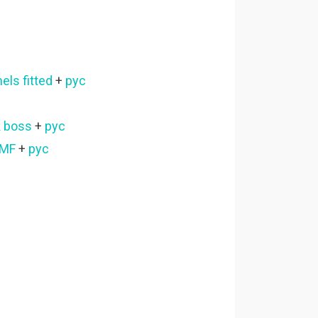
els fitted
+
рус
k boss
+
рус
IMF
+
рус