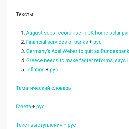
Тексты:
August sees record rise in UK home solar pan
Financial services of banks
+
рус
Germany’s Axel Weber to quit as Bundesban
Greece needs to make faster reforms, says 
Inflation
+
рус
Тематический словарь
Газета
+
рус
Текст выступления
+
рус