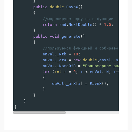
        }
public
double
RavnX
()
        {
//моделируем одну св в функции
return
rnd
.
NextDouble
() 
*
1.0
;
        }
public
void
generate
()
        {
//пользуемся функцией и собираем масс
enVal
.
_Ntb
=
10
;
ouVal
.
_arX
=
new
double
[
enVal
.
_N
];
ouVal
.
_NameOfR
=
"Равномерное распред
for
 (
int
i
=
0
; 
i
<
enVal
.
_N
; 
i
++
)
            {
ouVal
.
_arX
[
i
] 
=
RavnX
();
            }
        }
    }
}