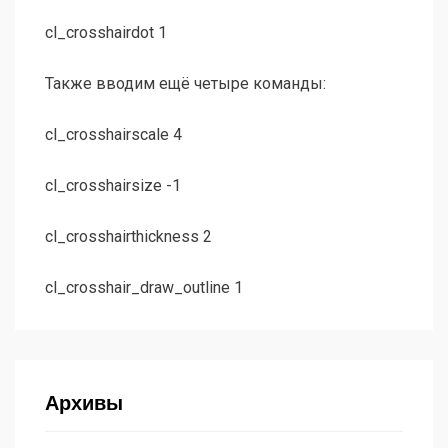
cl_crosshairdot 1
Также вводим ещё четыре команды:
cl_crosshairscale 4
cl_crosshairsize -1
cl_crosshairthickness 2
сl_crosshair_draw_outline 1
Архивы